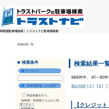
時間貸駐車場検索｜トラストナビ駐車場検索
検索結果一覧
検索条件
検索結果一
キーワード
986件中、 81～9
「駐車場料金」から探す
前の10件
[
5
] [
6
] [
料金検索を行う。
短時間・長時間どちらのご利
【クレジット
用ですか？