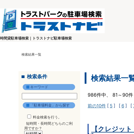
時間貸駐車場検索｜トラストナビ駐車場検索
検索結果一覧
検索条件
検索結果一
キーワード
986件中、 81～9
「駐車場料金」から探す
前の10件
[
5
] [
6
] [
料金検索を行う。
短時間・長時間どちらのご利
【クレジット
用ですか？