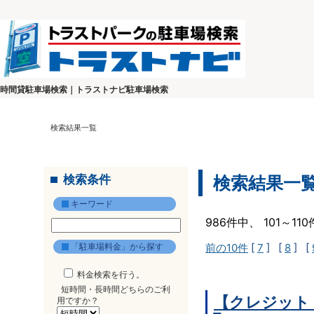
時間貸駐車場検索｜トラストナビ駐車場検索
検索結果一覧
検索条件
検索結果一
キーワード
986件中、 101～1
「駐車場料金」から探す
前の10件
[
7
] [
8
] [
料金検索を行う。
短時間・長時間どちらのご利
【クレジット
用ですか？