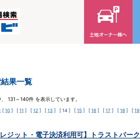
索結果一覧
中、 131～140件 を表示しています。
件
[
10
] [
11
] [
12
] [
13
]
[ 14 ]
[
15
] [
16
] [
17
] [
18
] [
19
レジット・電子決済利用可】トラストパーク