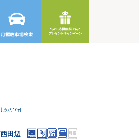
]
次の10件
西田辺