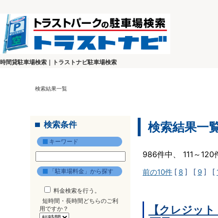
時間貸駐車場検索｜トラストナビ駐車場検索
検索結果一覧
検索条件
検索結果一
キーワード
986件中、 111～1
「駐車場料金」から探す
前の10件
[
8
] [
9
] [
料金検索を行う。
短時間・長時間どちらのご利
【クレジット
用ですか？