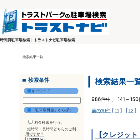
時間貸駐車場検索｜トラストナビ駐車場検索
検索結果一覧
検索条件
検索結果一
キーワード
986件中、 141～1
「駐車場料金」から探す
前の10件
[
11
] [
12
] 
料金検索を行う。
短時間・長時間どちらのご利
【クレジット
用ですか？