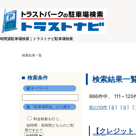
時間貸駐車場検索｜トラストナビ駐車場検索
検索結果一覧
検索条件
検索結果一
キーワード
986件中、 111～1
「駐車場料金」から探す
前の10件
[
8
] [
9
] [
料金検索を行う。
短時間・長時間どちらのご利
【クレジット
用ですか？