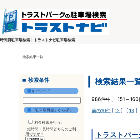
時間貸駐車場検索｜トラストナビ駐車場検索
検索結果一覧
検索条件
検索結果一
キーワード
986件中、 151～1
「駐車場料金」から探す
前の10件
[
12
] [
13
]
料金検索を行う。
短時間・長時間どちらのご利
トラストパー
用ですか？