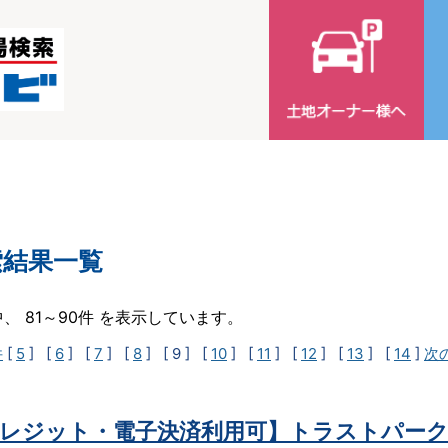
索結果一覧
中、 81～90件 を表示しています。
件
[
5
] [
6
] [
7
] [
8
]
[ 9 ]
[
10
] [
11
] [
12
] [
13
] [
14
]
次
レジット・電子決済利用可】トラストパーク