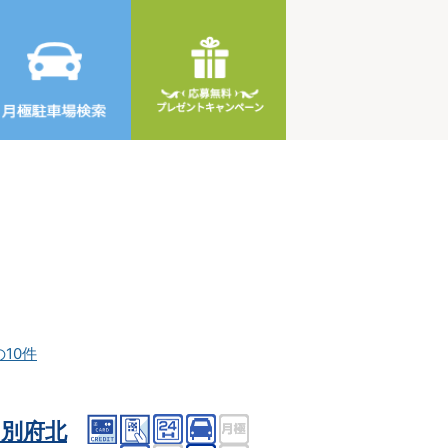
の10件
別府北