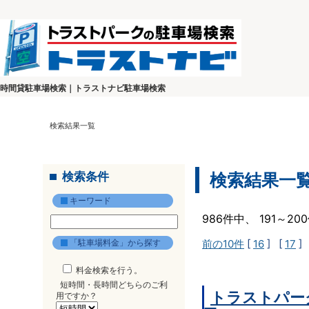
時間貸駐車場検索｜トラストナビ駐車場検索
検索結果一覧
検索条件
検索結果一
キーワード
986件中、 191～2
「駐車場料金」から探す
前の10件
[
16
] [
17
]
料金検索を行う。
短時間・長時間どちらのご利
トラストパー
用ですか？