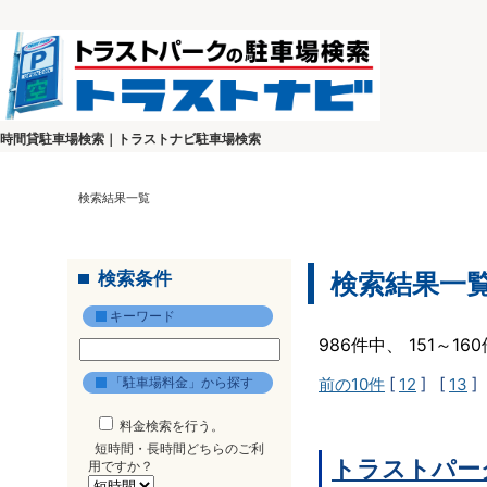
時間貸駐車場検索｜トラストナビ駐車場検索
検索結果一覧
検索条件
検索結果一
キーワード
986件中、 151～1
「駐車場料金」から探す
前の10件
[
12
] [
13
]
料金検索を行う。
短時間・長時間どちらのご利
トラストパー
用ですか？