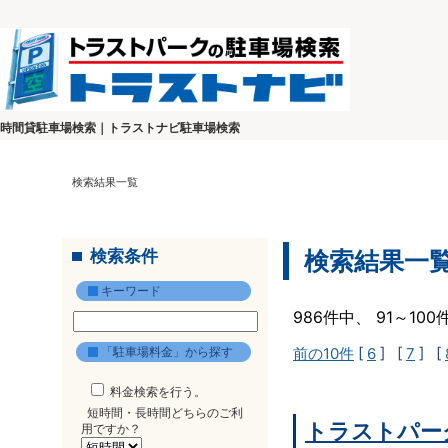
時間貸駐車場検索｜トラストナビ駐車場検索
検索結果一覧
検索条件
検索結果一
キーワード
986件中、 91～10
「駐車場料金」から探す
前の10件
[
6
] [
7
] [
料金検索を行う。
短時間・長時間どちらのご利
トラストパーク
用ですか？