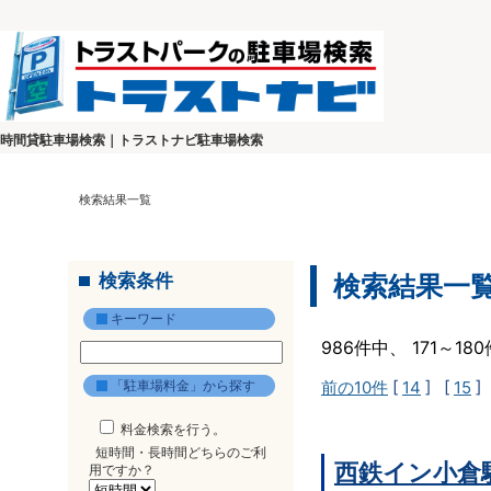
時間貸駐車場検索｜トラストナビ駐車場検索
検索結果一覧
検索条件
検索結果一
キーワード
986件中、 171～1
「駐車場料金」から探す
前の10件
[
14
] [
15
]
料金検索を行う。
短時間・長時間どちらのご利
西鉄イン小倉
用ですか？