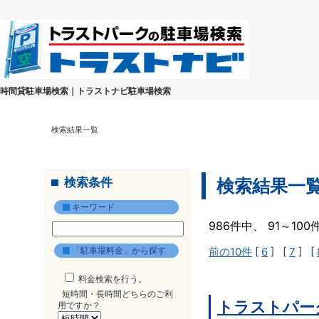
時間貸駐車場検索｜トラストナビ駐車場検索
検索結果一覧
検索条件
検索結果一
キーワード
986件中、 91～10
「駐車場料金」から探す
前の10件
[
6
] [
7
] [
料金検索を行う。
短時間・長時間どちらのご利
トラストパーク
用ですか？