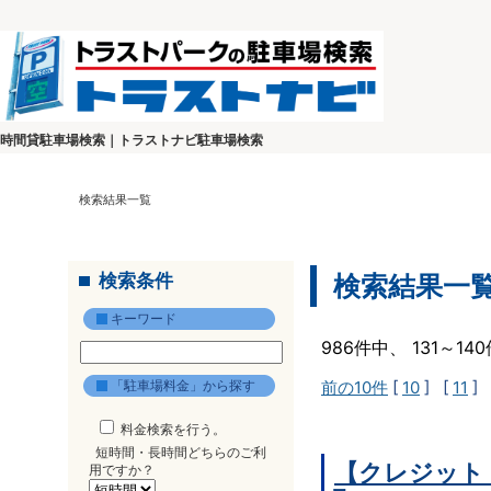
時間貸駐車場検索｜トラストナビ駐車場検索
検索結果一覧
検索条件
検索結果一
キーワード
986件中、 131～1
「駐車場料金」から探す
前の10件
[
10
] [
11
] 
料金検索を行う。
短時間・長時間どちらのご利
【クレジット
用ですか？