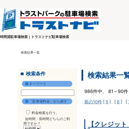
時間貸駐車場検索｜トラストナビ駐車場検索
検索結果一覧
検索条件
検索結果一
キーワード
986件中、 81～9
「駐車場料金」から探す
前の10件
[
5
] [
6
] [
料金検索を行う。
短時間・長時間どちらのご利
【クレジット
用ですか？