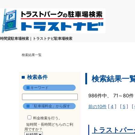
時間貸駐車場検索｜トラストナビ駐車場検索
検索結果一覧
検索条件
検索結果一
キーワード
986件中、 71～8
「駐車場料金」から探す
前の10件
[
4
] [
5
] [
料金検索を行う。
短時間・長時間どちらのご利
トラストパー
用ですか？