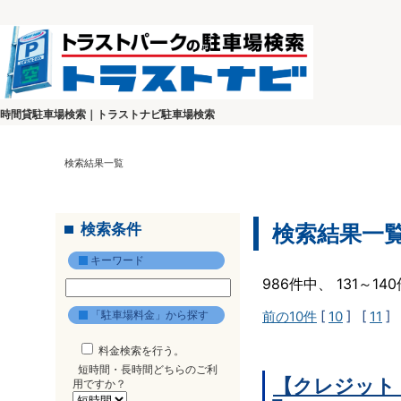
時間貸駐車場検索｜トラストナビ駐車場検索
検索結果一覧
検索条件
検索結果一
キーワード
986件中、 131～1
「駐車場料金」から探す
前の10件
[
10
] [
11
] 
料金検索を行う。
短時間・長時間どちらのご利
【クレジット
用ですか？