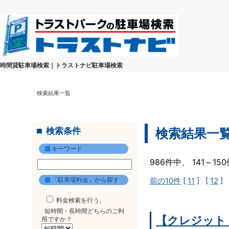
時間貸駐車場検索｜トラストナビ駐車場検索
検索結果一覧
検索条件
検索結果一
キーワード
986件中、 141～1
「駐車場料金」から探す
前の10件
[
11
] [
12
] 
料金検索を行う。
短時間・長時間どちらのご利
【クレジット
用ですか？