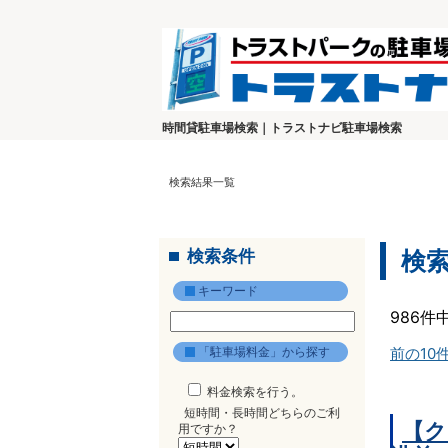
時間貸駐車場検索｜トラストナビ駐車場検索
検索結果一覧
検索条件
検
キーワード
986件
「駐車場料金」から探す
前の10
料金検索を行う。
短時間・長時間どちらのご利
【ク
用ですか？