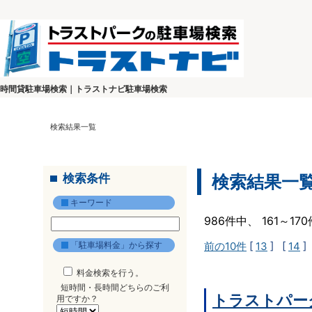
時間貸駐車場検索｜トラストナビ駐車場検索
検索結果一覧
検索条件
検索結果一
キーワード
986件中、 161～1
「駐車場料金」から探す
前の10件
[
13
] [
14
]
料金検索を行う。
短時間・長時間どちらのご利
トラストパー
用ですか？