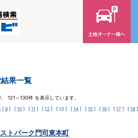
索結果一覧
中、 121～130件 を表示しています。
件
[
9
] [
10
] [
11
] [
12
]
[ 13 ]
[
14
] [
15
] [
16
] [
17
] [
18
ストパーク門司東本町