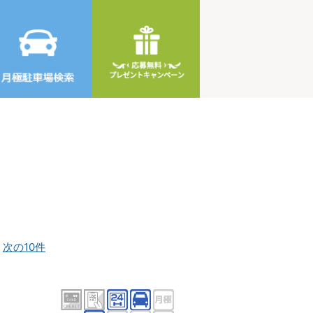
]
次の10件