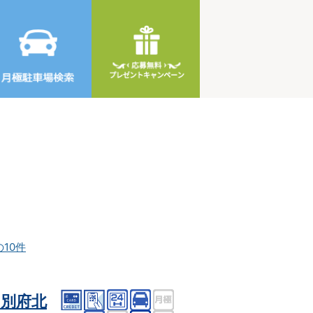
の10件
別府北