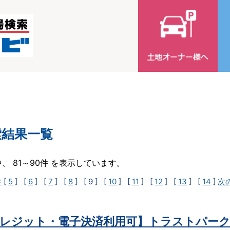
索結果一覧
中、 81～90件 を表示しています。
件
[
5
] [
6
] [
7
] [
8
]
[ 9 ]
[
10
] [
11
] [
12
] [
13
] [
14
]
次
レジット・電子決済利用可】トラストパーク