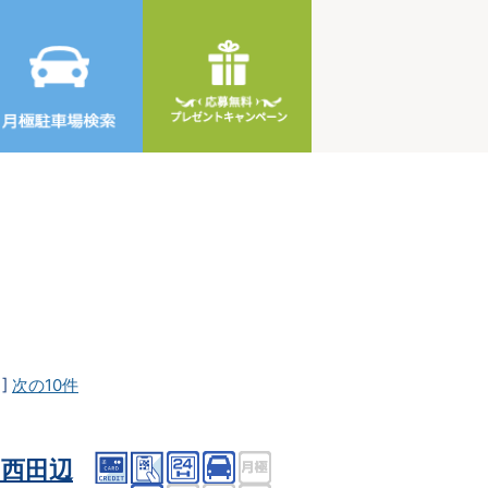
]
次の10件
西田辺