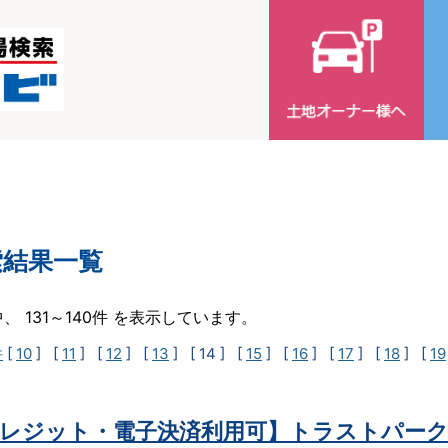
索結果一覧
中、 131～140件 を表示しています。
件
[
10
] [
11
] [
12
] [
13
]
[ 14 ]
[
15
] [
16
] [
17
] [
18
] [
19
レジット・電子決済利用可】トラストパーク