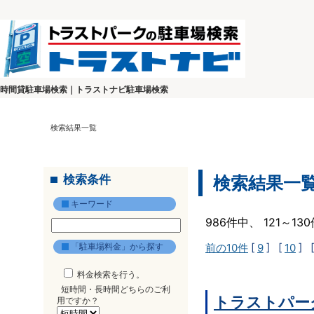
時間貸駐車場検索｜トラストナビ駐車場検索
検索結果一覧
検索条件
検索結果一
キーワード
986件中、 121～1
「駐車場料金」から探す
前の10件
[
9
] [
10
] 
料金検索を行う。
短時間・長時間どちらのご利
トラストパー
用ですか？