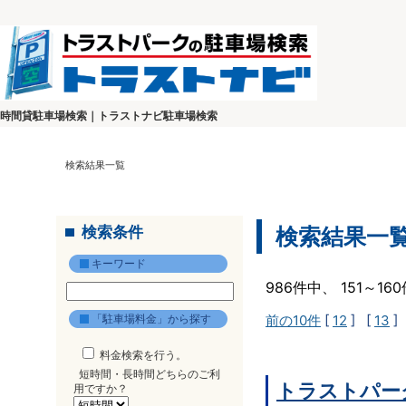
時間貸駐車場検索｜トラストナビ駐車場検索
検索結果一覧
検索条件
検索結果一
キーワード
986件中、 151～1
「駐車場料金」から探す
前の10件
[
12
] [
13
]
料金検索を行う。
短時間・長時間どちらのご利
トラストパー
用ですか？