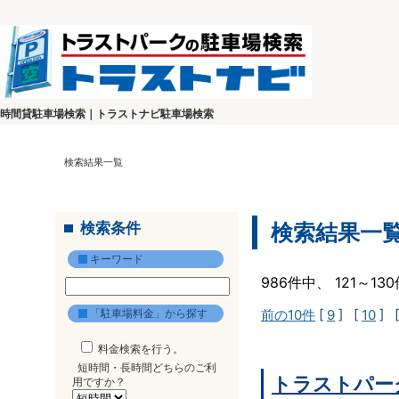
時間貸駐車場検索｜トラストナビ駐車場検索
検索結果一覧
検索条件
検索結果一
キーワード
986件中、 121～1
「駐車場料金」から探す
前の10件
[
9
] [
10
] 
料金検索を行う。
短時間・長時間どちらのご利
トラストパー
用ですか？