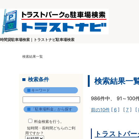
時間貸駐車場検索｜トラストナビ駐車場検索
検索結果一覧
検索条件
検索結果一
キーワード
986件中、 91～10
「駐車場料金」から探す
前の10件
[
6
] [
7
] [
料金検索を行う。
短時間・長時間どちらのご利
トラストパーク
用ですか？