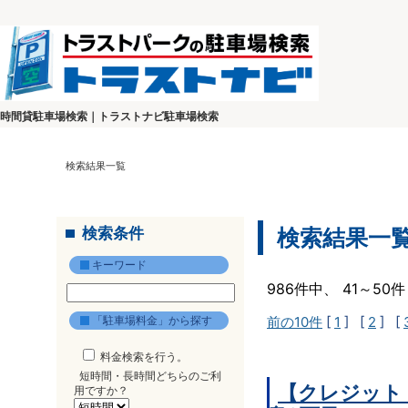
時間貸駐車場検索｜トラストナビ駐車場検索
検索結果一覧
検索条件
検索結果一
キーワード
986件中、 41～5
「駐車場料金」から探す
前の10件
[
1
] [
2
] [
料金検索を行う。
短時間・長時間どちらのご利
【クレジット
用ですか？