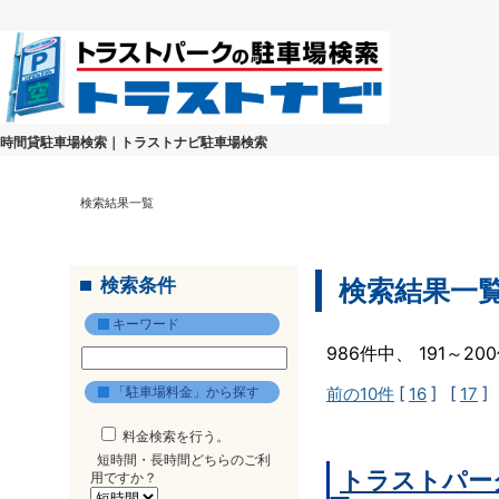
時間貸駐車場検索｜トラストナビ駐車場検索
検索結果一覧
検索条件
検索結果一
キーワード
986件中、 191～2
「駐車場料金」から探す
前の10件
[
16
] [
17
]
料金検索を行う。
短時間・長時間どちらのご利
トラストパー
用ですか？