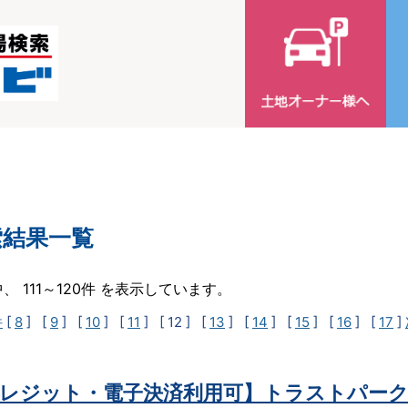
索結果一覧
中、 111～120件 を表示しています。
件
[
8
] [
9
] [
10
] [
11
]
[ 12 ]
[
13
] [
14
] [
15
] [
16
] [
17
]
レジット・電子決済利用可】トラストパーク