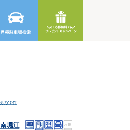
次の10件
南堀江