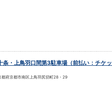
t十条・上鳥羽口間第3駐車場（前払い：チケ
京都府京都市南区上鳥羽尻切町28・29