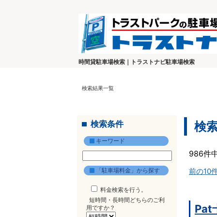
時間貸駐車場検索｜トラストナビ駐車場検索
検索結果一覧
検索条件
検
キーワード
986件
「駐車場料金」から探す
前の10
料金検索を行う。
短時間・長時間どちらのご利
Pa
用ですか？