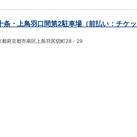
t十条・上鳥羽口間第2駐車場（前払い：チケ
京都府京都市南区上鳥羽尻切町28・29