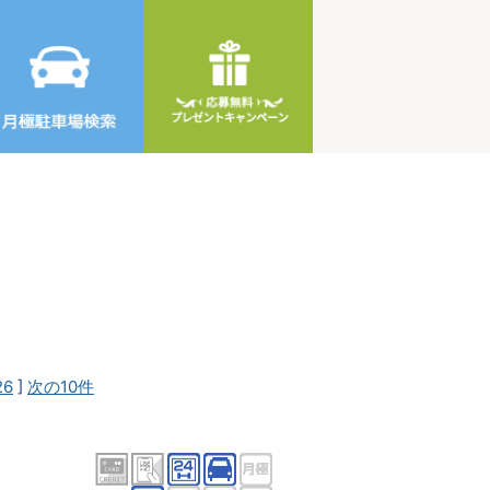
26
]
次の10件