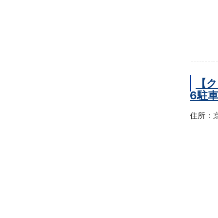
【ク
6駐
住所：