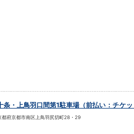
t十条・上鳥羽口間第1駐車場（前払い：チケ
京都府京都市南区上鳥羽尻切町28・29