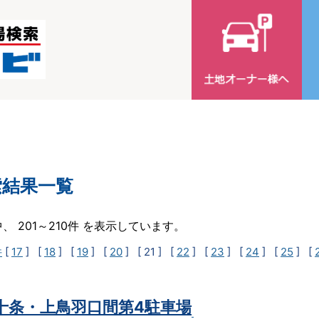
索結果一覧
中、 201～210件 を表示しています。
件
[
17
] [
18
] [
19
] [
20
]
[ 21 ]
[
22
] [
23
] [
24
] [
25
] [
t十条・上鳥羽口間第4駐車場