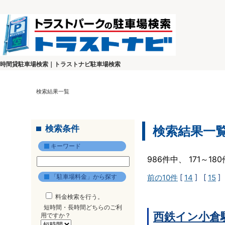
時間貸駐車場検索｜トラストナビ駐車場検索
検索結果一覧
検索条件
検索結果一
キーワード
986件中、 171～1
「駐車場料金」から探す
前の10件
[
14
] [
15
]
料金検索を行う。
短時間・長時間どちらのご利
西鉄イン小倉
用ですか？