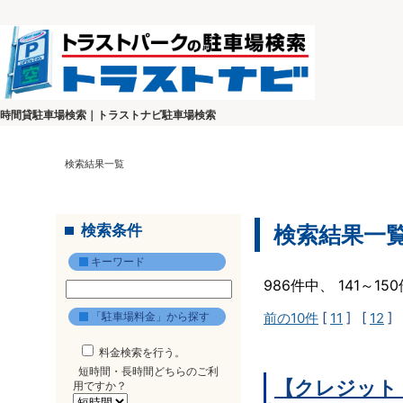
時間貸駐車場検索｜トラストナビ駐車場検索
検索結果一覧
検索条件
検索結果一
キーワード
986件中、 141～1
「駐車場料金」から探す
前の10件
[
11
] [
12
] 
料金検索を行う。
短時間・長時間どちらのご利
【クレジット
用ですか？