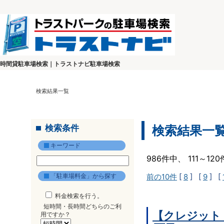
時間貸駐車場検索｜トラストナビ駐車場検索
検索結果一覧
検索条件
検索結果一
キーワード
986件中、 111～1
「駐車場料金」から探す
前の10件
[
8
] [
9
] [
料金検索を行う。
短時間・長時間どちらのご利
【クレジット
用ですか？