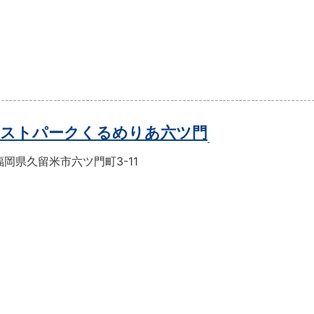
ストパークくるめりあ六ツ門
岡県久留米市六ツ門町3-11