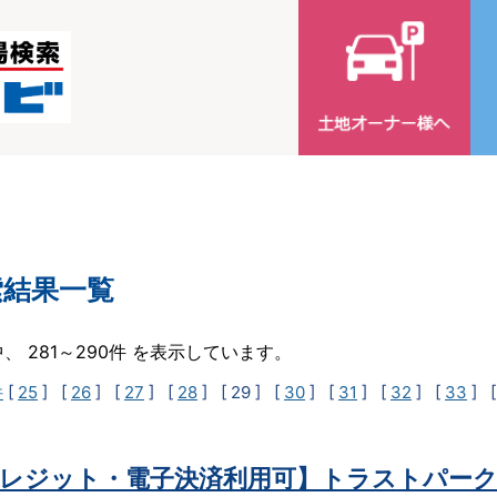
索結果一覧
中、 281～290件 を表示しています。
件
[
25
] [
26
] [
27
] [
28
]
[ 29 ]
[
30
] [
31
] [
32
] [
33
] 
レジット・電子決済利用可】トラストパー