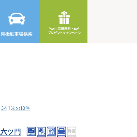
[
34
]
次の10件
ク六ツ門