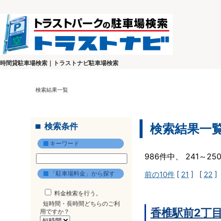
時間貸駐車場検索｜トラストナビ駐車場検索
検索結果一覧
検索条件
検索結果一
キーワード
986件中、 241～2
「駐車場料金」から探す
前の10件
[
21
] [
22
]
料金検索を行う。
短時間・長時間どちらのご利
香椎駅前2丁
用ですか？