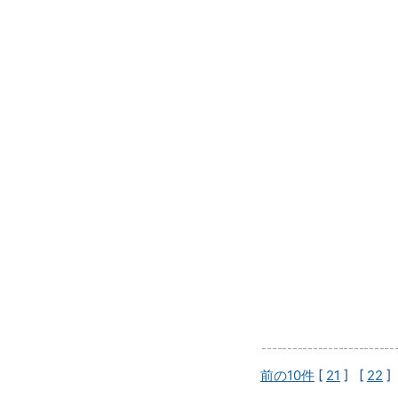
前の10件
[
21
] [
22
]