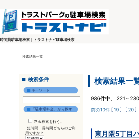
時間貸駐車場検索｜トラストナビ駐車場検索
検索結果一覧
検索条件
検索結果一
キーワード
986件中、 221～2
「駐車場料金」から探す
前の10件
[
19
] [
20
]
料金検索を行う。
短時間・長時間どちらのご利
東月隈5丁目
用ですか？