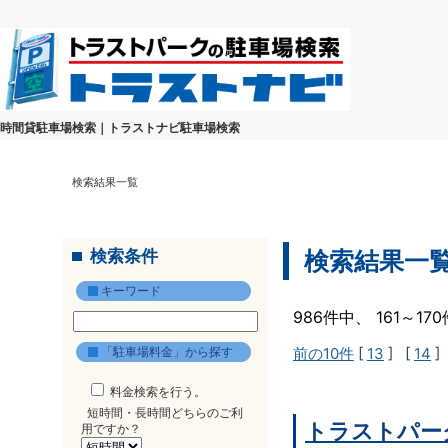
時間貸駐車場検索｜トラストナビ駐車場検索
検索結果一覧
検索条件
検索結果一
キーワード
986件中、 161～1
「駐車場料金」から探す
前の10件
[
13
] [
14
]
料金検索を行う。
短時間・長時間どちらのご利
トラストパー
用ですか？