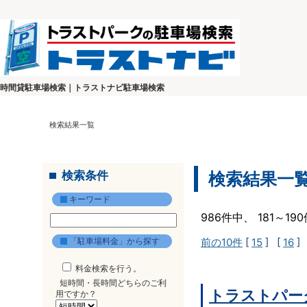
時間貸駐車場検索｜トラストナビ駐車場検索
検索結果一覧
検索条件
検索結果一
キーワード
986件中、 181～1
「駐車場料金」から探す
前の10件
[
15
] [
16
]
料金検索を行う。
短時間・長時間どちらのご利
トラストパー
用ですか？