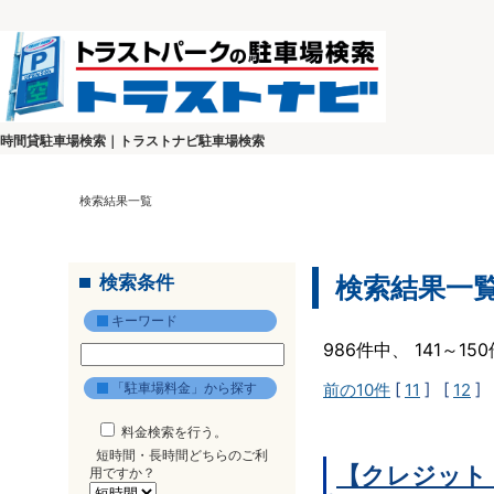
時間貸駐車場検索｜トラストナビ駐車場検索
検索結果一覧
検索条件
検索結果一
キーワード
986件中、 141～1
「駐車場料金」から探す
前の10件
[
11
] [
12
] 
料金検索を行う。
短時間・長時間どちらのご利
【クレジット
用ですか？