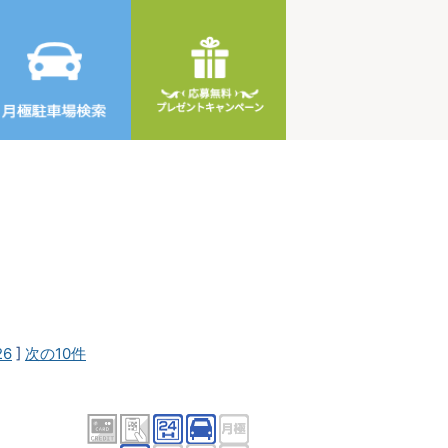
26
]
次の10件