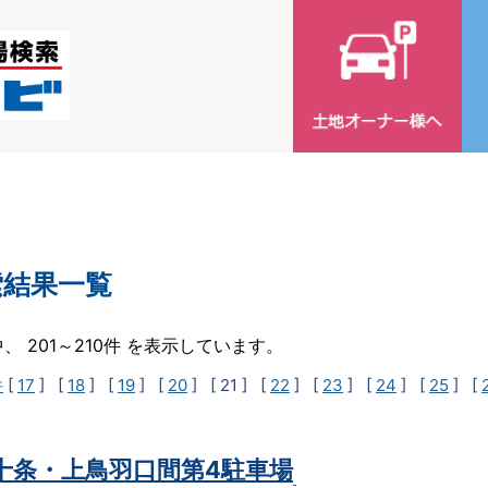
索結果一覧
中、 201～210件 を表示しています。
件
[
17
] [
18
] [
19
] [
20
]
[ 21 ]
[
22
] [
23
] [
24
] [
25
] [
t十条・上鳥羽口間第4駐車場