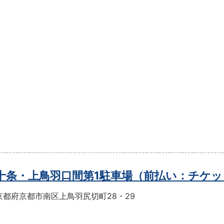
t十条・上鳥羽口間第1駐車場（前払い：チケ
京都府京都市南区上鳥羽尻切町28・29