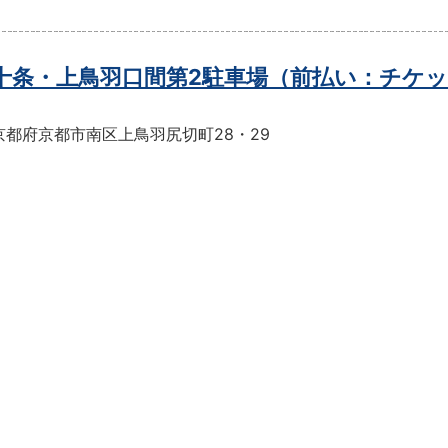
t十条・上鳥羽口間第2駐車場（前払い：チケ
京都府京都市南区上鳥羽尻切町28・29