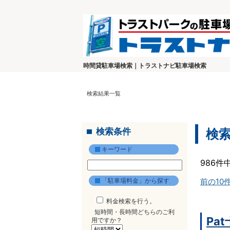
時間貸駐車場検索｜トラストナビ駐車場検索
検索結果一覧
検索条件
検
キーワード
986件
「駐車場料金」から探す
前の10
料金検索を行う。
短時間・長時間どちらのご利
Pa
用ですか？