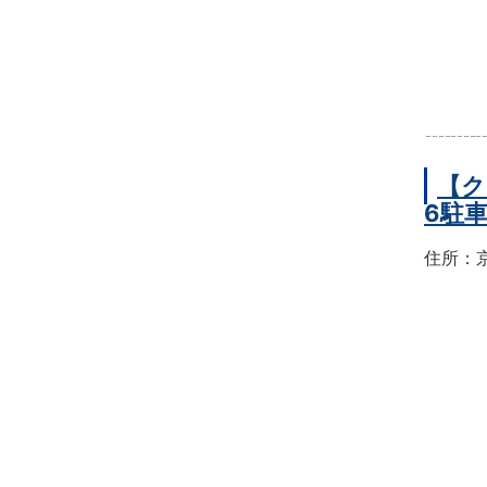
【ク
6駐
住所：