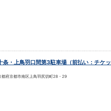
t十条・上鳥羽口間第3駐車場（前払い：チケ
京都府京都市南区上鳥羽尻切町28・29