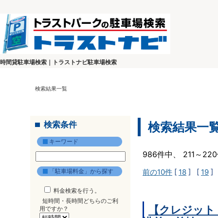
時間貸駐車場検索｜トラストナビ駐車場検索
検索結果一覧
検索条件
検索結果一
キーワード
986件中、 211～2
「駐車場料金」から探す
前の10件
[
18
] [
19
]
料金検索を行う。
短時間・長時間どちらのご利
【クレジット
用ですか？