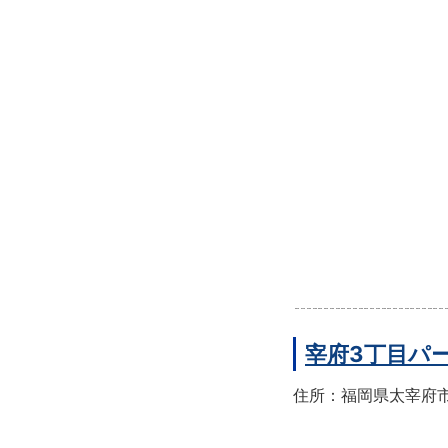
宰府3丁目パ
住所：福岡県太宰府市宰