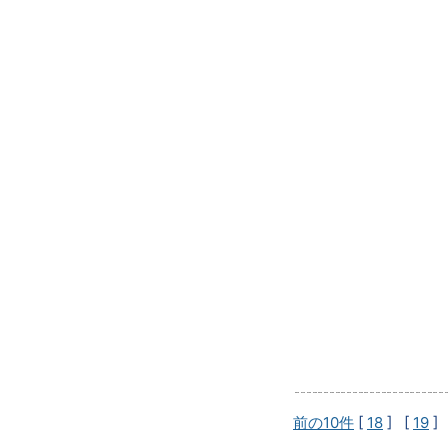
前の10件
[
18
] [
19
]