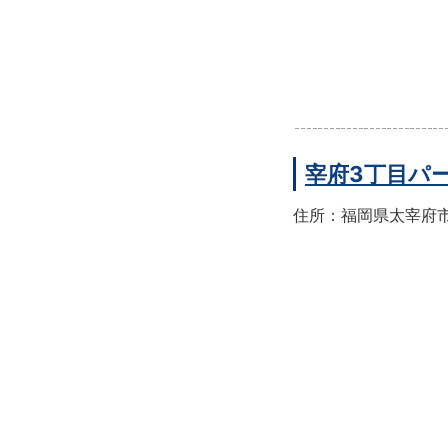
宰府3丁目パ
住所：福岡県太宰府市