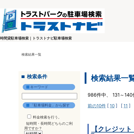
時間貸駐車場検索｜トラストナビ駐車場検索
検索結果一覧
検索条件
検索結果一
キーワード
986件中、 131～1
「駐車場料金」から探す
前の10件
[
10
] [
11
] 
料金検索を行う。
短時間・長時間どちらのご利
【クレジット
用ですか？