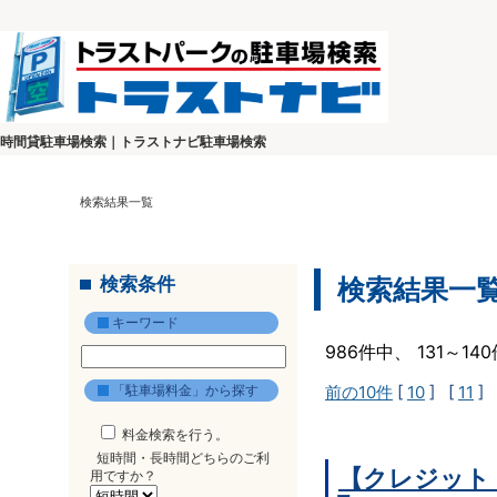
時間貸駐車場検索｜トラストナビ駐車場検索
検索結果一覧
検索条件
検索結果一
キーワード
986件中、 131～1
「駐車場料金」から探す
前の10件
[
10
] [
11
] 
料金検索を行う。
短時間・長時間どちらのご利
【クレジット
用ですか？