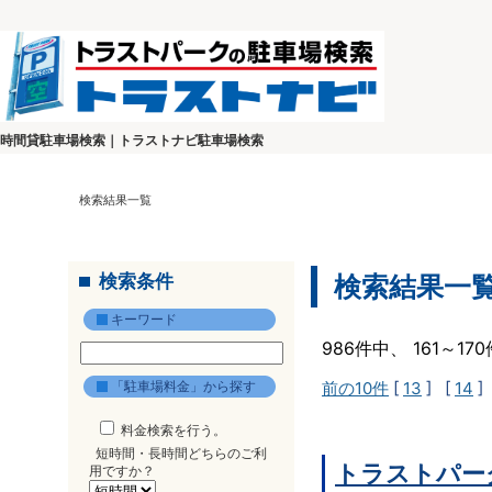
時間貸駐車場検索｜トラストナビ駐車場検索
検索結果一覧
検索条件
検索結果一
キーワード
986件中、 161～1
「駐車場料金」から探す
前の10件
[
13
] [
14
]
料金検索を行う。
短時間・長時間どちらのご利
トラストパー
用ですか？