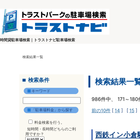
時間貸駐車場検索｜トラストナビ駐車場検索
検索結果一覧
検索条件
検索結果一
キーワード
986件中、 171～1
「駐車場料金」から探す
前の10件
[
14
] [
15
]
料金検索を行う。
短時間・長時間どちらのご利
西鉄イン小倉
用ですか？