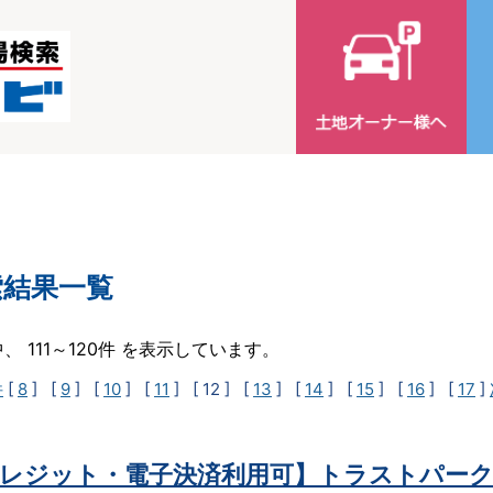
索結果一覧
中、 111～120件 を表示しています。
件
[
8
] [
9
] [
10
] [
11
]
[ 12 ]
[
13
] [
14
] [
15
] [
16
] [
17
]
レジット・電子決済利用可】トラストパーク