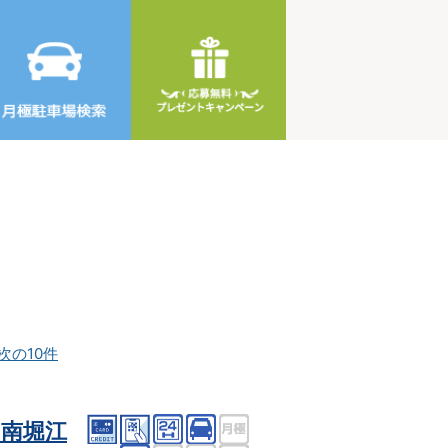
次の10件
南堀江