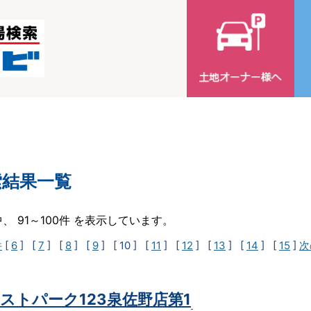
索結果一覧
中、 91～100件 を表示しています。
件
[
6
] [
7
] [
8
] [
9
]
[ 10 ]
[
11
] [
12
] [
13
] [
14
] [
15
]
次
ストパーク123泉佐野店第1