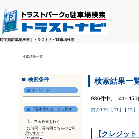
時間貸駐車場検索｜トラストナビ駐車場検索
検索結果一覧
検索条件
検索結果一
キーワード
986件中、 141～1
「駐車場料金」から探す
前の10件
[
11
] [
12
] 
料金検索を行う。
短時間・長時間どちらのご利
【クレジット
用ですか？